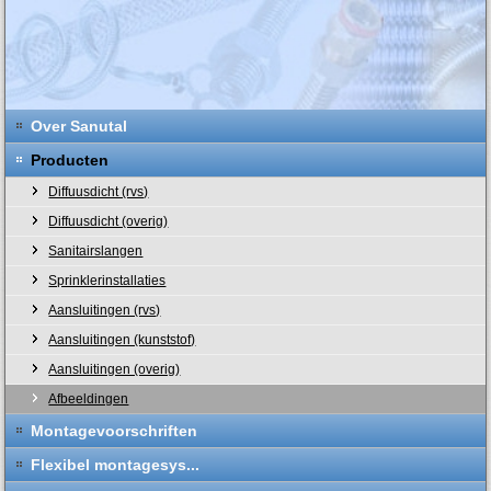
Over Sanutal
Producten
Diffuusdicht (rvs)
Diffuusdicht (overig)
Sanitairslangen
Sprinklerinstallaties
Aansluitingen (rvs)
Aansluitingen (kunststof)
Aansluitingen (overig)
Afbeeldingen
Montagevoorschriften
Flexibel montagesys...